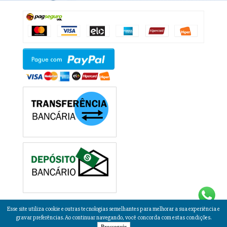
Esse site utiliza cookie e outras tecnologias semelhantes para melhorar a sua experiência e
gravar preferências. Ao continuar navegando, você concorda com estas condições.
Desenvolvido por
Lojas Virtuais
BR
Prosseguir