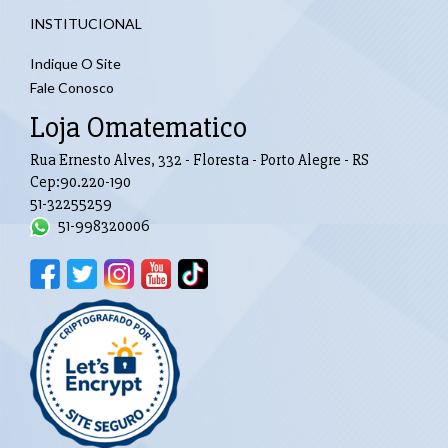
INSTITUCIONAL
Indique O Site
Fale Conosco
Loja Omatematico
Rua Ernesto Alves, 332 - Floresta - Porto Alegre - RS
Cep:90.220-190
51-32255259
51-998320006