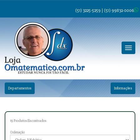
(51) 3225-5259 | (51) 99832-0006
Menu
Principa
Departamentos
Informações
19
Produtos Encontrados
Ordenação